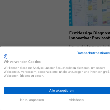
Erstklassige Diagnos
innovativer Praxisso
Die perfekte Ergänzung für I
sorglos-Service bietet umfa
Datenschutzbestimm
Betreuung.
Wir verwenden Cookies
Mehr erfahren
Wir können diese zur Analyse unserer Besucherdaten platzieren, um unsere
Webseite zu verbessern, personalisierte Inhalte anzuzeigen und Ihnen ein groß
Webseiten-Erlebnis zu bieten.
Alle akzeptieren
Nein, anpassen
Ablehnen