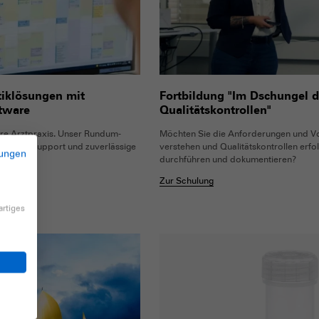
tiklösungen mit
Fortbildung "Im Dschungel d
ftware
Qualitätskontrollen"
hre Arztpraxis. Unser Rundum-
Möchten Sie die Anforderungen und V
ssenden Support und zuverlässige
verstehen und Qualitätskontrollen erfo
ungen
durchführen und dokumentieren?
Zur Schulung
artiges