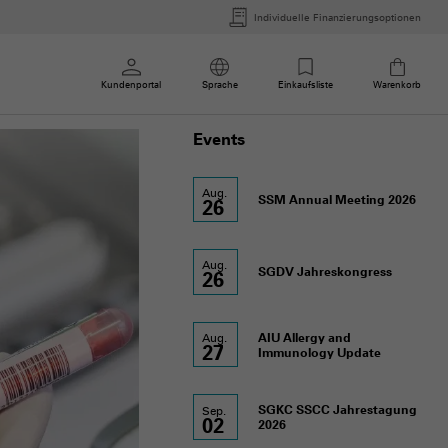
Individuelle Finanzierungsoptionen
Kundenportal
Sprache
Einkaufsliste
Warenkorb
Events
Aug.
SSM Annual Meeting 2026
26
Aug.
SGDV Jahreskongress
26
AIU Allergy and
Aug.
27
Immunology Update
SGKC SSCC Jahrestagung
Sep.
02
2026