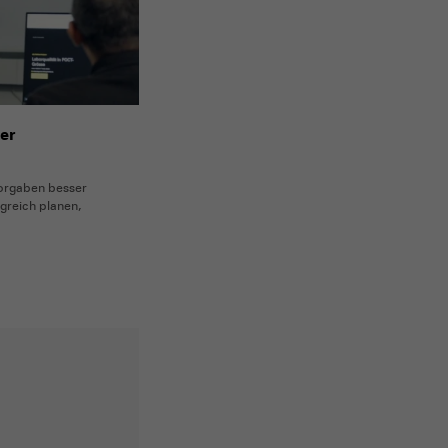
er
orgaben besser
lgreich planen,