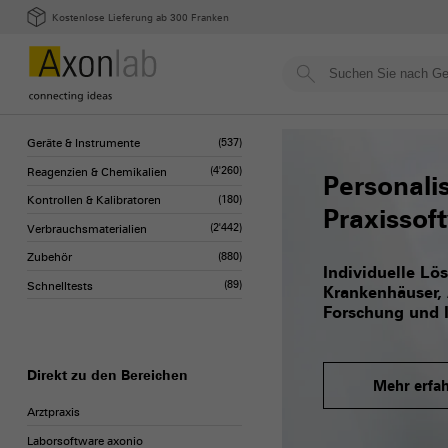
Kostenlose Lieferung ab 300 Franken
Geräte & Instrumente
(537)
Reagenzien & Chemikalien
(4'260)
Personalis
Kontrollen & Kalibratoren
(180)
Praxissof
Verbrauchsmaterialien
(2'442)
Zubehör
(880)
Individuelle Lö
Schnelltests
(89)
Krankenhäuser, 
Forschung und I
Direkt zu den Bereichen
Mehr erfa
Arztpraxis
Laborsoftware axonio