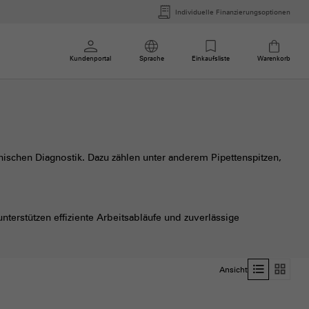
Individuelle Finanzierungsoptionen
Kundenportal
Sprache
Einkaufsliste
Warenkorb
nischen Diagnostik. Dazu zählen unter anderem Pipettenspitzen,
terstützen effiziente Arbeitsabläufe und zuverlässige
format_list_bulleted
grid_view
Ansicht