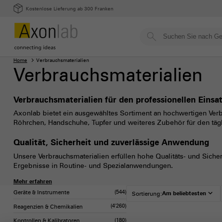
Kostenlose Lieferung ab 300 Franken
Home
Verbrauchsmaterialien
Verbrauchsmaterialien
Verbrauchsmaterialien für den professionellen Einsat
Axonlab bietet ein ausgewähltes Sortiment an hochwertigen Verb
Röhrchen, Handschuhe, Tupfer und weiteres Zubehör für den täg
Qualität, Sicherheit und zuverlässige Anwendung
Unsere Verbrauchsmaterialien erfüllen hohe Qualitäts- und Sicher
Ergebnisse in Routine- und Spezialanwendungen.
Mehr erfahren
Geräte & Instrumente
(544)
expand_more
Sortierung:
Am beliebtesten
Reagenzien & Chemikalien
(4'260)
Kontrollen & Kalibratoren
(180)