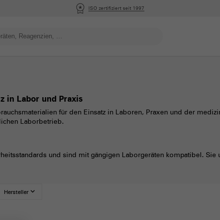
ISO zertifiziert seit 1997
z in Labor und Praxis
rauchsmaterialien für den Einsatz in Laboren, Praxen und der medizi
lichen Laborbetrieb.
heitsstandards und sind mit gängigen Laborgeräten kompatibel. Sie un
expand_more
Hersteller