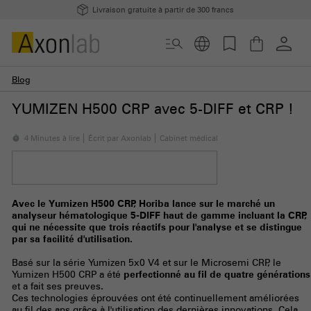
Livraison gratuite à partir de 300 francs
Blog
YUMIZEN H500 CRP avec 5-DIFF et CRP !
4 Minutes à lire
Écrit par Axonlab
Cabinet médical
Avec le Yumizen H500 CRP, Horiba lance sur le marché un
analyseur hématologique 5-DIFF haut de gamme incluant la CRP,
qui ne nécessite que trois réactifs pour l'analyse et se distingue
par sa facilité d'utilisation.
Basé sur la série Yumizen 5x0 V4 et sur le Microsemi CRP, le
Yumizen H500 CRP a été
perfectionné au fil de quatre générations
et a fait ses preuves.
Ces technologies éprouvées ont été continuellement améliorées
au fil des ans grâce à l'utilisation des dernières innovations. Cela