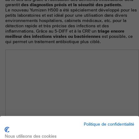
garantit
des diagnostics précis et la sécurité des patients
.
Le nouveau Yumizen H500 a été spécialement développé pour les
petits laboratoires et est idéal pour une utilisation dans divers
environnements hospitaliers, cabinets médicaux, etc. pour la
détection rapide et très précise des infections et des
inflammations. Grâce au 5-DIFF et à la CRP, un
triage encore
meilleur des infections virales ou bactériennes
est possible, ce
qui permet un traitement antibiotique plus ciblé.
Politique de confidentialité
Nous utilisons des cookies