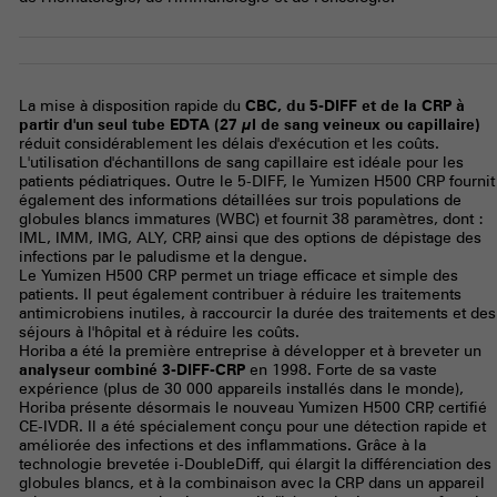
La mise à disposition rapide du
CBC, du 5-DIFF et de la CRP à
partir d'un seul tube EDTA (27 µl de sang veineux ou capillaire)
réduit considérablement les délais d'exécution et les coûts.
L'utilisation d'échantillons de sang capillaire est idéale pour les
patients pédiatriques. Outre le 5-DIFF, le Yumizen H500 CRP fournit
également des informations détaillées sur trois populations de
globules blancs immatures (WBC) et fournit 38 paramètres, dont :
IML, IMM, IMG, ALY, CRP, ainsi que des options de dépistage des
infections par le paludisme et la dengue.
Le Yumizen H500 CRP permet un triage efficace et simple des
patients. Il peut également contribuer à réduire les traitements
antimicrobiens inutiles, à raccourcir la durée des traitements et des
séjours à l'hôpital et à réduire les coûts.
Horiba a été la première entreprise à développer et à breveter un
analyseur combiné 3-DIFF-CRP
en 1998. Forte de sa vaste
expérience (plus de 30 000 appareils installés dans le monde),
Horiba présente désormais le nouveau Yumizen H500 CRP, certifié
CE-IVDR. Il a été spécialement conçu pour une détection rapide et
améliorée des infections et des inflammations. Grâce à la
technologie brevetée i-DoubleDiff, qui élargit la différenciation des
globules blancs, et à la combinaison avec la CRP dans un appareil