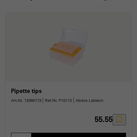
Pipette tips
Art.Nr. 12080173
Ref.Nr. P10112
Abdos Labtech
55.55