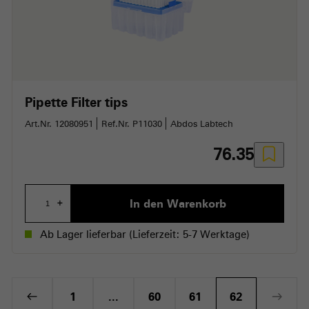
Pipette Filter tips
Art.Nr. 12080951
Ref.Nr. P11030
Abdos Labtech
76.35
In den Warenkorb
+
Ab Lager lieferbar
(Lieferzeit: 5-7 Werktage)
1
...
60
61
62