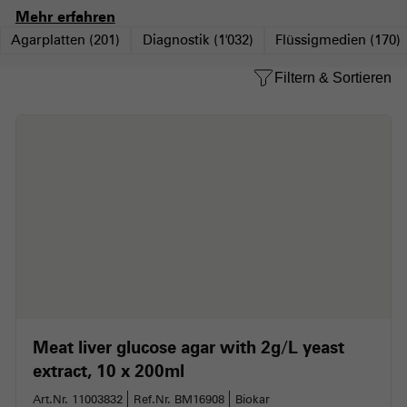
Arbeitsabläufe und zuverlässige Ergebnisse in
Mehr erfahren
Routine- und Spezialanwendungen.
Agarplatten
(201)
Diagnostik
(1'032)
Flüssigmedien
(170)
Filtern & Sortieren
Meat liver glucose agar with 2g/L yeast
extract
10 x 200ml
Art.Nr. 11003832
Ref.Nr. BM16908
Biokar