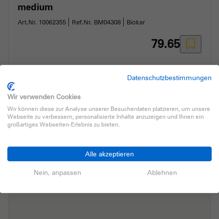
medium
Art.Nr. 10062355
Ref.Nr. BM04308
Biokar
79.65
Datenschutzbestimmungen
In den Warenkorb
+
Wir verwenden Cookies
Lieferzeit gemäss Auftragsbestätigung
Wir können diese zur Analyse unserer Besucherdaten platzieren, um unsere
Webseite zu verbessern, personalisierte Inhalte anzuzeigen und Ihnen ein
großartiges Webseiten-Erlebnis zu bieten.
Alle akzeptieren
Nein, anpassen
Ablehnen