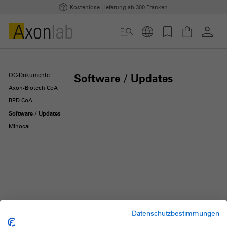
Kostenlose Lieferung ab 300 Franken
QC-Dokumente
Software / Updates
Axon-Biotech CoA
RPD CoA
Software / Updates
Minocal
Datenschutzbestimmungen